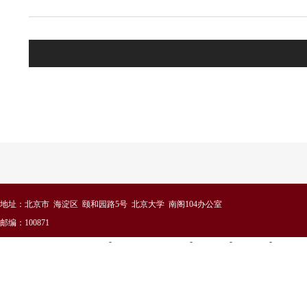
地址：北京市 海淀区 颐和园路5号 北京大学 南阁104办公室
邮编：100871
北大主页
-
北京大学国际合作部
-
站点导航
-
版权声明
-
联系我们
北京大学港澳台办公室版权所有