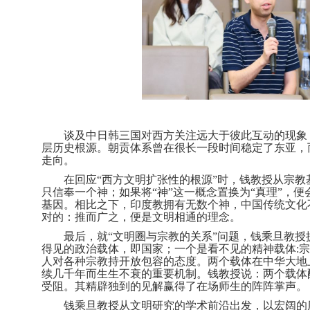
谈及中日韩三国对西方关注远大于彼此互动的现象
层历史根源。朝贡体系曾在很长一段时间稳定了东亚，
走向。
在回应
“西方文明扩张性的根源”时，钱教授从宗
只信奉一个神；如果将“神”这一概念置换为“真理”，
基因。相比之下，印度教拥有无数个神，中国
传统文化
对的：推而广之，便是文明相通的理念。
最后，就
“文明圈与宗教的关系”问题，钱乘旦教授
得见的政治载体，即国家；一个是看不见的精神载体:
人对
各种
宗教持开放包容的态度
。
两个载体在中华大地
续
几
千年
而生生不衰
的重要
机制
。
钱教授说：
两个载体
受阻
。
其
精辟独到的见解赢得了在场师生的阵阵掌声。
钱乘旦教授从文明研究的学术前沿出发，以宏阔的