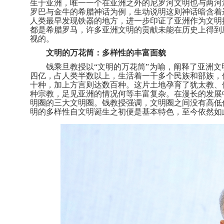
生于亚洲，唯一一个在亚洲之外的尼罗河文明也与两河
罗巴与金牛的希腊神话为例，生动说明这则神话暗含着
人类最早发现铁器的地方，进一步印证了亚洲作为文明
都是希腊罗马，许多亚洲文明的贡献未能在历史上得到
视的。
文明的万花筒：多样性的丰富面貌
钱乘旦教授以
“文明的万花筒”为喻，阐释了亚洲
四亿，占人类半数以上，生活着一千多个民族和部族，
十种，加上方言则达数百种。这片土地孕育了犹太教、
种宗教，足见亚洲的情况何等丰富复杂。在漫长的发展
明圈的三大文明圈。钱教授强调，文明圈之间没有高低
明的多样性自文明诞生之初便是基本特色，至今依然如