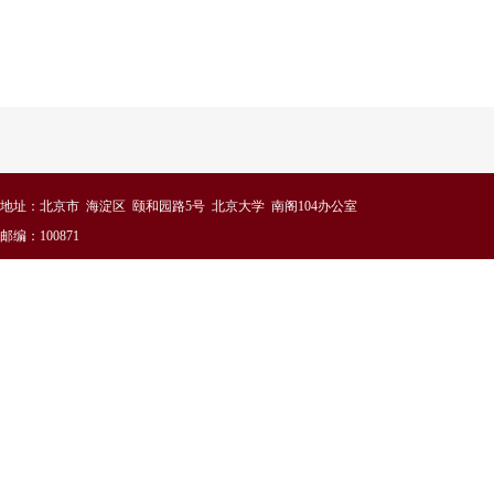
地址：北京市 海淀区 颐和园路5号 北京大学 南阁104办公室
邮编：100871
北大主页
-
北京大学国际合作部
-
站点导航
-
版权声明
-
联系我们
北京大学港澳台办公室版权所有