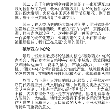
其二，几千年的文明交往最终编织了一张互通互惠
以阿拉伯数字为例：最早由印度发明，后经阿拉伯地区
国的四大发明，火药在中国原本用于节庆烟花，到了
体，整个亚洲共同培育了亚洲文明。
其三，在人类历史的绝大部分时间里，亚洲始终是
的发展在亚洲而非西欧。即便在
“西方”内部，东部的
洲，拜占庭也就没落了。这种格局是一种历史常态，一
一百多年的现代化努力，亚洲古老的文明正在获得新生
被重新扭转，我们正在见证“文明的回归”。
破除西方中心论
最后，钱乘旦教授将论述推向核心
“破除西方中心
家整合，再到资本主义精神兴起的历史脉络。民族国家
义精神应运而生，资本为轴心、市场为动力、工业与
机，“西方中心论”和“普世主义”由此产生。钱教授尖
的发展方向，文明的多样性因此被否定。这套叙事从黑
然而，当下最引人注目的现代化转型，几乎都发生
它们代表着亚洲古代文明的后继，体现着文明故乡正在
文明冲突论，但其基本思路仍是“零和博弈”：一方之
不输、各方都得分？这正是东方的智慧。他引用费孝通
方智慧的一大结晶。地球之大容得下多种多样的现代文
作为世界上面积最大、人口最多的大洲，亚洲承担着不
有特殊而重要的意义。