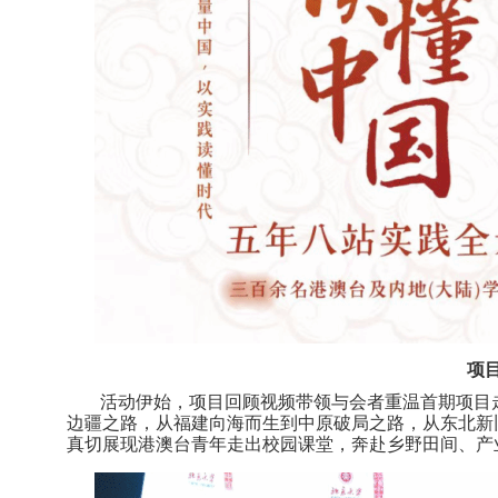
项
活动伊始，项目回顾视频带领与会者重温首期项目
边疆之路，从福建向海而生到中原破局之路，从东北新
真切展现港澳台青年走出校园课堂，奔赴乡野田间、产