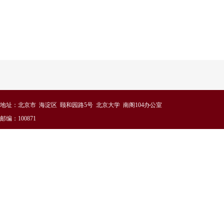
地址：北京市 海淀区 颐和园路5号 北京大学 南阁104办公室
邮编：100871
北大主页
-
北京大学国际合作部
-
站点导航
-
版权声明
-
联系我们
北京大学港澳台办公室版权所有