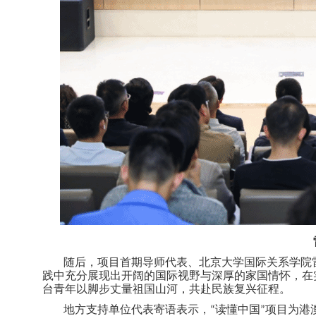
随后，项目首期导师代表、北京大学国际关系学院
践中充分展现出开阔的国际视野与深厚的家国情怀，在
台青年以脚步丈量祖国山河，共赴民族复兴征程。
地方支持单位代表寄语表示，
读懂中国
项目为港
“
”