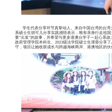
学生代表分享环节真挚动人。来自中国台湾的台湾
系硕士生胡可儿分享实践感悟表示，唯有亲身行走祖国
要
出发
的故事，并希望与更多港澳台学子一起心系故
“
”
政府管理学院本科生、
级法学院硕士生谭蓉分享了
2023
守，项目让她收获成长与跨越海峡两岸、港澳地区的伙