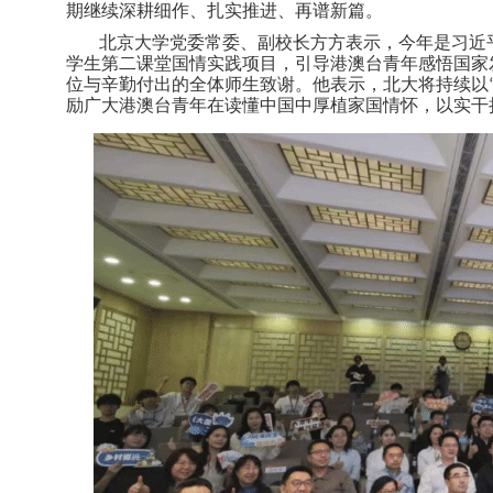
期继续深耕细作、扎实推进、再谱新篇。
北京大学党委常委、副校长方方表示，今年是习近
学生第二课堂国情实践项目，引导港澳台青年感悟国家
位与辛勤付出的全体师生致谢。他表示，北大将持续以
励广大港澳台青年在读懂中国中厚植家国情怀，以实干